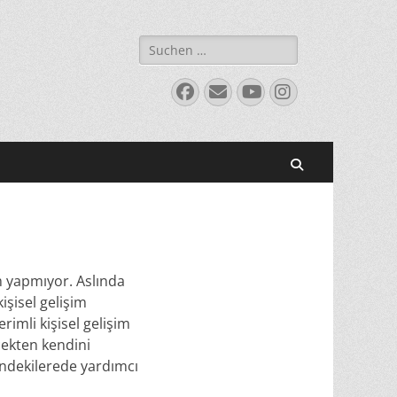
Suchen
nach:
Facebook
E-
YouTube
Instagram
Mail
Suchen
im yapmıyor. Aslında
işisel gelişim
rimli kişisel gelişim
çekten kendini
rendekilerede yardımcı