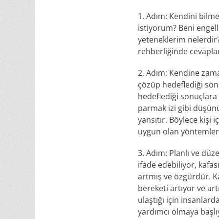
1. Adım: Kendini bilm
istiyorum? Beni engell
yeteneklerim nelerdir?
rehberliğinde cevapla
2. Adım: Kendine zaman 
çözüp hedeflediği sonu
hedeflediği sonuçlara 
parmak izi gibi düşün
yansıtır. Böylece kişi 
uygun olan yöntemleri
3. Adım: Planlı ve düz
ifade edebiliyor, kafa
artmış ve özgürdür. Ka
bereketi artıyor ve art
ulaştığı için insanlard
yardımcı olmaya başlıy