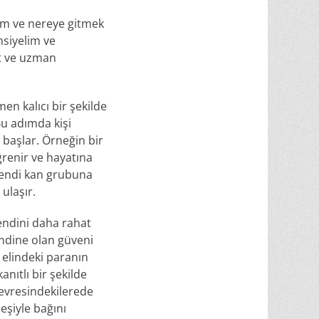
im ve nereye gitmek
nsiyelim ve
st ve uzman
en kalıcı bir şekilde
Bu adımda kişi
 başlar. Örneğin bir
renir ve hayatına
t kendi kan grubuna
ulaşır.
kendini daha rahat
endine olan güveni
 elindeki paranın
anıtlı bir şekilde
 çevresindekilerede
eşiyle bağını