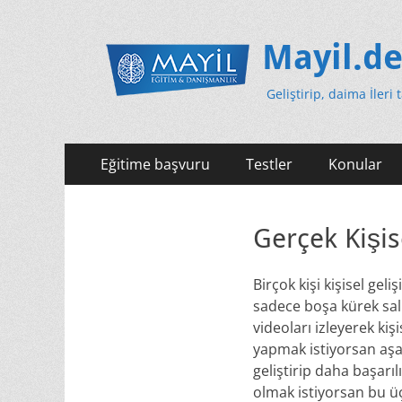
Mayil.d
Geliştirip, daima İleri 
Primäres
Zum
Eğitime başvuru
Testler
Konular
Inhalt
Menü
springen
Gerçek Kişis
Birçok kişi kişisel gel
sadece boşa kürek sallı
videoları izleyerek kiş
yapmak istiyorsan aşağ
geliştirip daha başarı
olmak istiyorsan bu üç