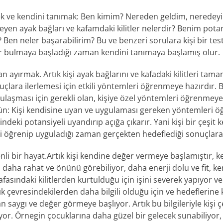
ek ve kendini tanımak: Ben kimim? Nereden geldim, neredey
eyen ayak bağları ve kafamdaki kilitler nelerdir? Benim pota
 Ben neler başarabilirim? Bu ve benzeri sorulara kişi bir te
r bulmaya başladığı zaman kendini tanımaya başlamış olur.
ayırmak. Artık kişi ayak bağlarını ve kafadaki kilitleri tamam
çlara ilerlemesi için etkili yöntemleri öğrenmeye hazırdır. 
ulaşması için gerekli olan, kişiye özel yöntemleri öğrenmeye
ün: Kişi kendisine uyan ve uygulaması gereken yöntemleri öğ
içindeki potansiyeli uyandırıp açığa çıkarır. Yani kişi bir çeşi
 öğrenip uyguladığı zaman gerçekten hedeflediği sonuçlara 
enli bir hayat.Artık kişi kendine değer vermeye başlamıştır, 
sı daha rahat ve önünü görebiliyor, daha enerji dolu ve fit, k
fasındaki kilitlerden kurtulduğu için işini severek yapıyor ve
ık çevresindekilerden daha bilgili olduğu için ve hedeflerine k
an saygı ve değer görmeye başlıyor. Artık bu bilgileriyle kişi
or. Örnegin çocuklarına daha güzel bir gelecek sunabiliyor, 