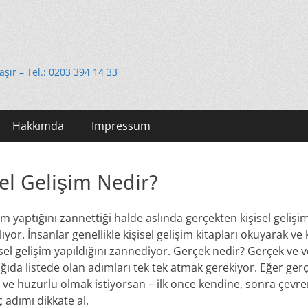
e
taşır – Tel.: 0203 394 14 33
Hakkımda
Impressum
el Gelişim Nedir?
işim yaptığını zannettiği halde aslında gerçekten kişisel geliş
yor. İnsanlar genellikle kişisel gelişim kitapları okuyarak ve k
isel gelişim yapıldığını zannediyor. Gerçek nedir? Gerçek ve ve
ıda listede olan adımları tek tek atmak gerekiyor. Eğer ger
lı ve huzurlu olmak istiyorsan – ilk önce kendine, sonra çev
 adımı dikkate al.