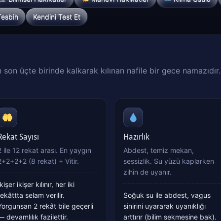
Kendini Test Et
 Tesbih
son üçte birinde kalkarak kılınan nafile bir gece namazıdır
Rekat Sayısı
Hazırlık
2 ile 12 rekat arası. En yaygın
Abdest, temiz mekan,
2+2+2+2 (8 rekat) + Vitir.
sessizlik. Su yüzü kaplarken
zihin de uyanır.
İkişer ikişer kılınır, her iki
rekâttta selam verilir.
Soğuk su ile abdest, vagus
Yorgunsan 2 rekât bile geçerli
sinirini uyararak uyanıklığı
— devamlılık fazilettir.
arttırır (bilim sekmesine bak).