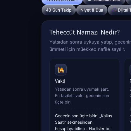
40 Gün Takip
Niyet & Dua
Dijital
Teheccüt Namazı Nedir?
Yatsıdan sonra uykuya yatıp, gecenin 
ümmeti için müekked nafile sayılır.
Vakti
Yatsıdan sonra uyumak şart.
En faziletli vakit gecenin son
üçte biri.
Gecenin son üçte birini „Kalkış
Saati“ sekmesinden
hesaplayabilirsin. Hadisler bu