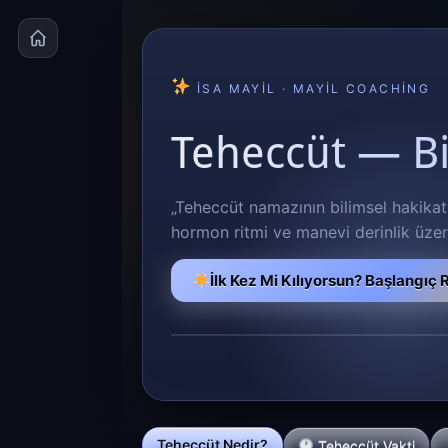
İSA MAYIL · MAYIL COACHING
Teheccüt — Bi
„Teheccüt namazının bilimsel hakikatl
hormon ritmi ve manevi derinlik üzeri
İlk Kez Mi Kılıyorsun? Başlangıç
Teheccüt Nedir?
Teheccüt Vakti