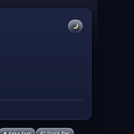
40 Günlük Plan
Kalkış Saati