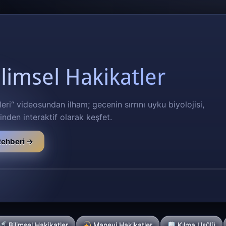
limsel Hakikatler
eri“ videosundan ilham; gecenin sırrını uyku biyolojisi,
nden interaktif olarak keşfet.
 Rehberi →
Bilimsel Hakikatler
Manevi Hakikatler
Kılma Usûlü