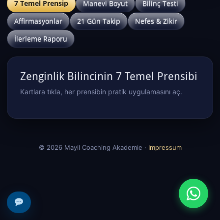
7 Temel Prensip
Manevi Boyut
Bilinç Testi
Affirmasyonlar
21 Gün Takip
Nefes & Zikir
İlerleme Raporu
Zenginlik Bilincinin 7 Temel Prensibi
Kartlara tıkla, her prensibin pratik uygulamasını aç.
© 2026 Mayil Coaching Akademie ·
Impressum