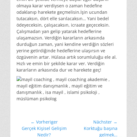
olmaya karar verdiysen o zaman hedefine
odaklanıp harekete geçmelisin.İşin ucundan
tutacaksın, dört elle sarılacaksın… Yani bedel
ödeyeceksin, çalışacaksın, icraate geçeceksin.
Çalışmadan yan gelip yatarak hedeflerine
ulaşamazsın. Verdiğin kararların arkasında
durduğun zaman, yani kendine verdiğin sözleri
yerine getirdiğinde hedeflerine ulaşırsın ve
özgüvenin artar. Hülasa artık sorumluluğu ele al.
Hızlı ve emin bir şekilde karar ver. Verdiğin
kararların arkasında dur ve harekete geç!
Beitragsnavigation
← Vorheriger
Nächster →
Vorheriger
Nächster
Gerçek Kişisel Gelişim
Korktuğu başına
Beitrag:
Beitrag:
Nedir?
gelmek…