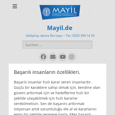
Mayil.de
Geliştirip, daima İleri taşır – Tel.: 0203 394 14 33
Suchen
nach:
Facebook
E-
YouTube
Instagram
Mail
Başarılı insanların özellikleri.
Başarılı insanlar hızlı karar veren insanlardır.
Güçlü bir karaktere sahip olmak için, kendine olan
güveni arttırmak için ve hedeflerine hızlı bir
şekilde ulaşabilmek için hızlı kararlar
verebilmelisin. Sen de başarını arttırmak
istiyorsan artık sorumluluğu ele al ve kararlarını
emin bir şekilde vermeye başla. Eğer başarılı