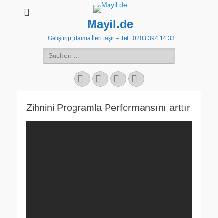
Mayil.de
Geliştirip, daima İleri taşır – Tel.: 0203 394 14 33
Suchen
nach:
Facebook
E-
YouTube
Instagram
Mail
Zihnini Programla Performansını arttır