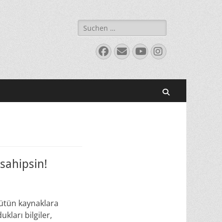
Suchen
nach:
Facebook
E-
YouTube
Instagram
Mail
Suchen
 sahipsin!
bütün kaynaklara
kları bilgiler,