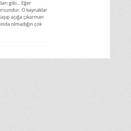
ları gibi… Eğer
iyorsundur. O kaynaklar
laşıp açığa çıkarman
kında olmadığın çok