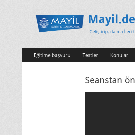
Mayil.d
Geliştirip, daima İleri 
Primäres
Zum
Eğitime başvuru
Testler
Konular
Inhalt
Menü
springen
Seanstan önc