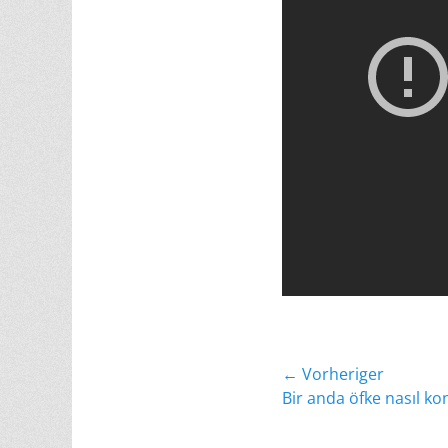
Beitragsnavig
← Vorheriger
Vorheriger
Bir anda öfke nasıl kon
Beitrag: