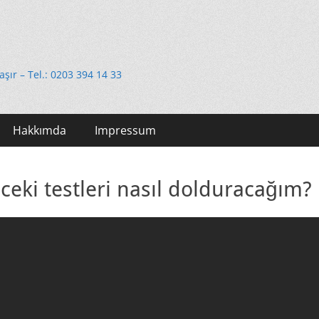
e
taşır – Tel.: 0203 394 14 33
Hakkımda
Impressum
eki testleri nasıl dolduracağım?