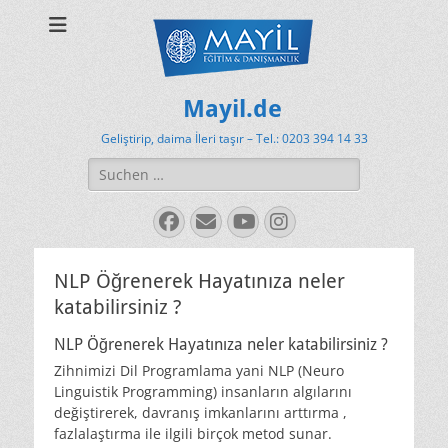
Mayil.de
Geliştirip, daima İleri taşır – Tel.: 0203 394 14 33
Suchen
nach:
Facebook
E-
YouTube
Instagram
Mail
NLP Öğrenerek Hayatınıza neler
katabilirsiniz ?
NLP Öğrenerek Hayatınıza neler katabilirsiniz ?
Zihnimizi Dil Programlama yani NLP (Neuro
Linguistik Programming) insanların algılarını
değiştirerek, davranış imkanlarını arttırma ,
fazlalaştırma ile ilgili birçok metod sunar.