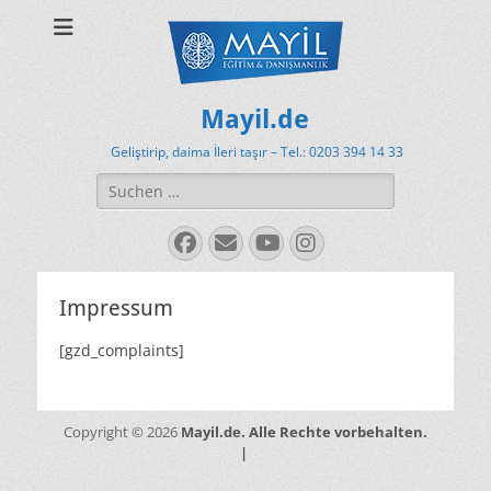
Mayil.de
Geliştirip, daima İleri taşır – Tel.: 0203 394 14 33
Suchen
nach:
Facebook
E-
YouTube
Instagram
Mail
Impressum
[gzd_complaints]
Mayil.de