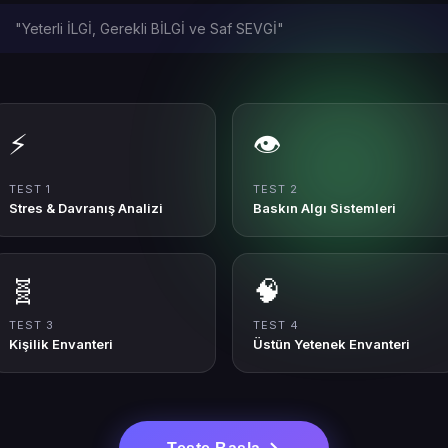
"Yeterli İLGİ, Gerekli BİLGİ ve Saf SEVGİ"
⚡
👁️
TEST 1
TEST 2
Stres & Davranış Analizi
Baskın Algı Sistemleri
🧬
🧠
TEST 3
TEST 4
Kişilik Envanteri
Üstün Yetenek Envanteri