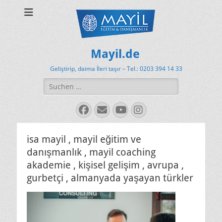
Mayil.de
Geliştirip, daima İleri taşır – Tel.: 0203 394 14 33
Suchen
nach:
Facebook
E-
YouTube
Instagram
Mail
isa mayil , mayil eğitim ve
danışmanlık , mayil coaching
akademie , kişisel gelişim , avrupa ,
gurbetçi , almanyada yaşayan türkler