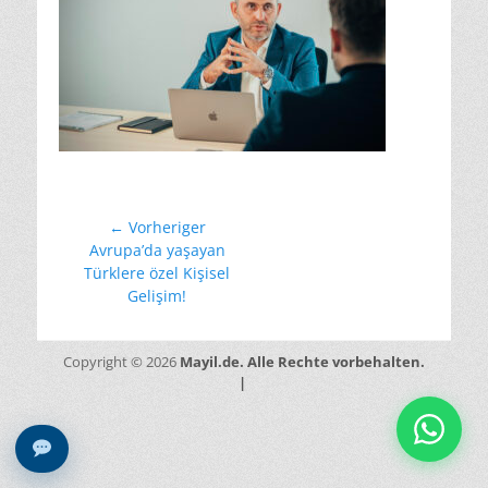
Beitragsnavigation
← Vorheriger
Vorheriger
Avrupa’da yaşayan
Beitrag:
Türklere özel Kişisel
Gelişim!
Mayil.de