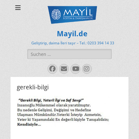
Mayil.de
Geliştirip, daima İleri taşır – Tel.: 0203 394 14 33
Suchen
nach:
Facebook
E-
YouTube
Instagram
Mail
gerekli-bilgi