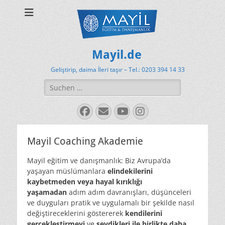
Mayil.de
Geliştirip, daima İleri taşır – Tel.: 0203 394 14 33
Suchen
nach:
Facebook
E-
YouTube
Instagram
Mail
Mayil Coaching Akademie
Mayil eğitim ve danışmanlık:
Biz Avrupa’da
yaşayan müslümanlara
elindekilerini
kaybetmeden veya hayal kırıklığı
yaşamadan
adım adım davranışları, düşünceleri
ve duyguları pratik ve uygulamalı bir şekilde nasıl
değiştireceklerini göstererek
kendilerini
gerçekleştirmeyi
ve
sevdikleri ile birlikte daha