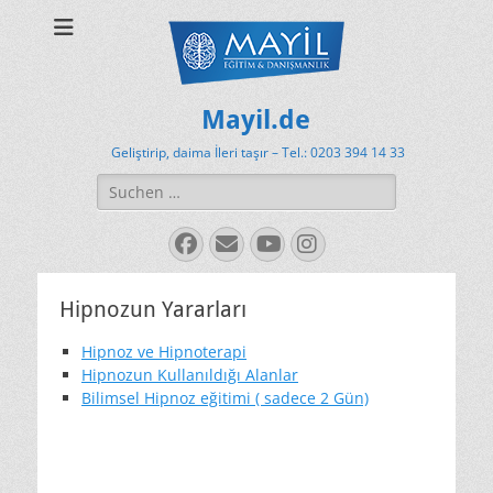
Mayil.de
Geliştirip, daima İleri taşır – Tel.: 0203 394 14 33
Suchen
nach:
Facebook
E-
YouTube
Instagram
Mail
Hipnozun Yararları
Hipnoz ve Hipnoterapi
Hipnozun Kullanıldığı Alanlar
Bilimsel Hipnoz eğitimi ( sadece 2 Gün)