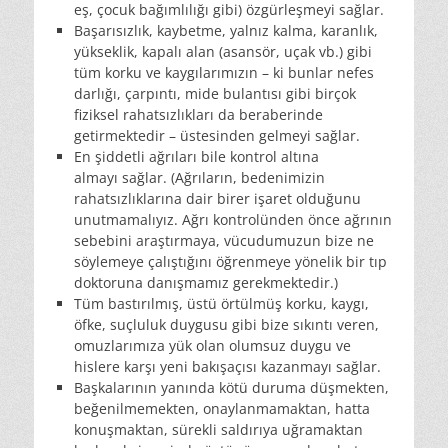
eş, çocuk bağımlılığı gibi) özgürleşmeyi sağlar.
Başarısızlık, kaybetme, yalnız kalma, karanlık,
yükseklik, kapalı alan (asansör, uçak vb.) gibi
tüm korku ve kaygılarımızın – ki bunlar nefes
darlığı, çarpıntı, mide bulantısı gibi birçok
fiziksel rahatsızlıkları da beraberinde
getirmektedir – üstesinden gelmeyi sağlar.
En şiddetli ağrıları bile kontrol altına
almayı sağlar. (Ağrıların, bedenimizin
rahatsızlıklarına dair birer işaret olduğunu
unutmamalıyız. Ağrı kontrolünden önce ağrının
sebebini araştırmaya, vücudumuzun bize ne
söylemeye çalıştığını öğrenmeye yönelik bir tıp
doktoruna danışmamız gerekmektedir.)
Tüm bastırılmış, üstü örtülmüş korku, kaygı,
öfke, suçluluk duygusu gibi bize sıkıntı veren,
omuzlarımıza yük olan olumsuz duygu ve
hislere karşı yeni bakışaçısı kazanmayı sağlar.
Başkalarının yanında kötü duruma düşmekten,
beğenilmemekten, onaylanmamaktan, hatta
konuşmaktan, sürekli saldırıya uğramaktan