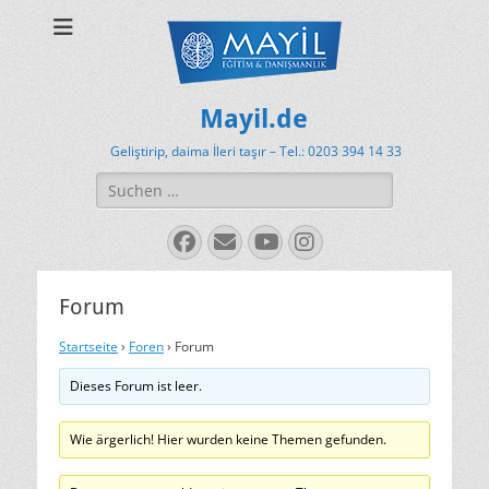
Mayil.de
Geliştirip, daima İleri taşır – Tel.: 0203 394 14 33
Suchen
nach:
Facebook
E-
YouTube
Instagram
Mail
Forum
Startseite
›
Foren
›
Forum
Dieses Forum ist leer.
Wie ärgerlich! Hier wurden keine Themen gefunden.