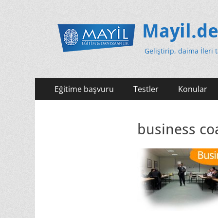
Mayil.d
Geliştirip, daima İleri 
Primäres
Zum
Eğitime başvuru
Testler
Konular
Inhalt
Menü
springen
business co