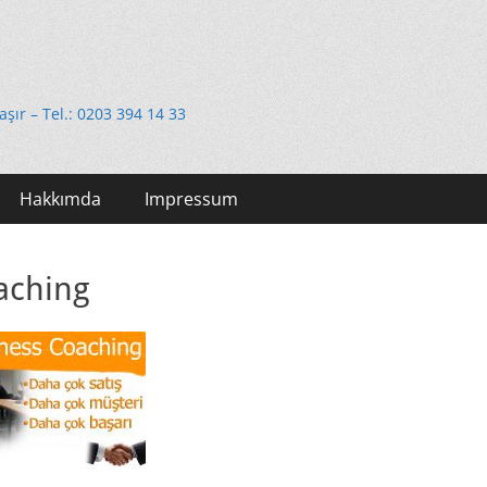
e
taşır – Tel.: 0203 394 14 33
Hakkımda
Impressum
aching